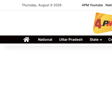
Thursday, August 6 2026
4PM Youtube
Nati
Home
National
Uttar Pradesh
State
C