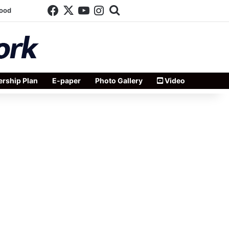
Facebook
X
YouTube
Instagram
Search for
wood
rship Plan
E-paper
Photo Gallery
Video