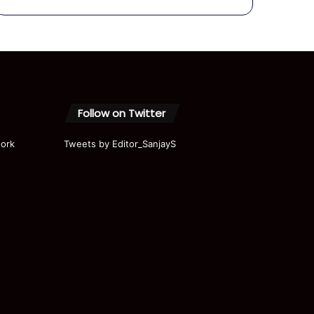
कानपुर के
अपार्टमेंट में
अफरा-
तफरी की
पूरी कहानी
Follow on Twitter
ork
Tweets by Editor_SanjayS