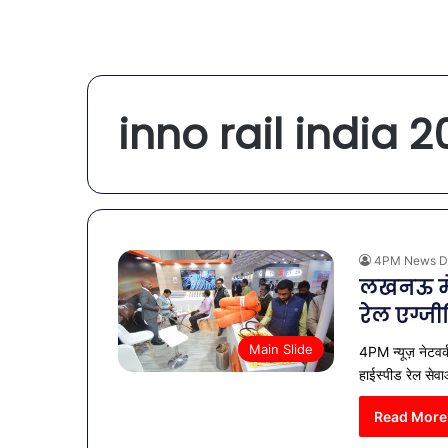
inno rail india 
4PM News D
लखनऊ में
रेल एग्जी
Main Slide
4PM न्यूज़ नेटवर्
हाईस्पीड रेल सेव
Read More