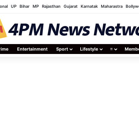
onal
UP
Bihar
MP
Rajasthan
Gujarat
Karnatak
Maharastra
Bolly
rime
Entertainment
Sport
Lifestyle
≡
Membe