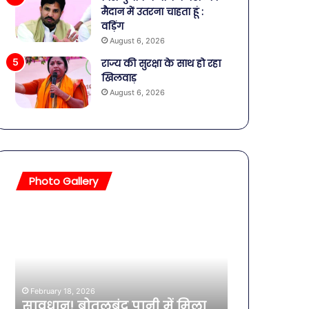
मैदान में उतरना चाहता हूं :
वड़िंग
August 6, 2026
राज्य की सुरक्षा के साथ हो रहा
खिलवाड़
August 6, 2026
Photo Gallery
सावधान!
बॉलीवुड
बोतलबंद
की
पानी
तलाकशुदा
में
हसीनाएं,
मिला
इतने
खतरनाक
साल
February 18, 2026
बैक्टीरिया,
की
सावधान! बोतलबंद पानी में मिला
February 11, 2026