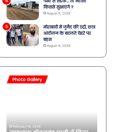
पंखों से सड़क… तो भरोसा
किससे सुखाएंगे ?
August 6, 2026
मोराबादी में जुनैद की एंट्री, छात्र
आंदोलन के बदलते चेहरे पर
बहस
August 6, 2026
Photo Gallery
सावधान!
बॉलीवुड
बोतलबंद
की
पानी
तलाकशुदा
में
हसीनाएं,
मिला
इतने
खतरनाक
साल
February 18, 2026
बैक्टीरिया,
की