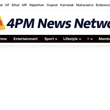
al
UP
Bihar
MP
Rajasthan
Gujarat
Karnatak
Maharastra
Bollywoo
rime
Entertainment
Sport
Lifestyle
≡
Membe