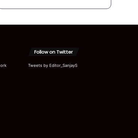
! #shorts
#shortvi
deo
Follow on Twitter
ork
Tweets by Editor_SanjayS