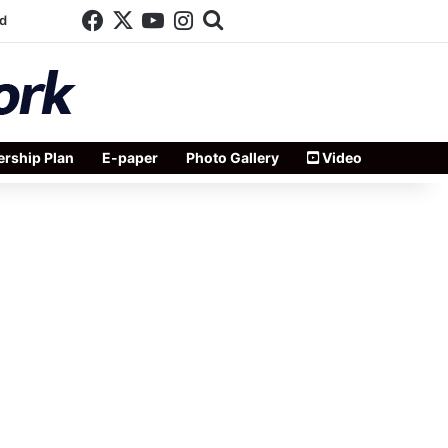
Facebook
X
YouTube
Instagram
Search for
d
rship Plan
E-paper
Photo Gallery
Video