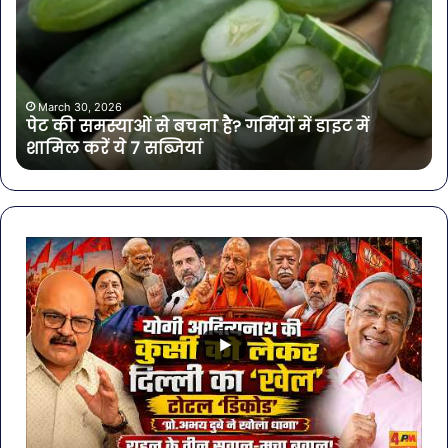
समस्याओं
पान
से
में
बचना
मिल
है?
खत
गर्मियों
बैक्
में
गोर
March 30, 2026
पेट की समस्याओं से बचना है? गर्मियों में डाइट में
डाइट
की
शामिल करें ये 7 सब्जियां
में
4
शामिल
कंप
करें
के
ये
पान
7
पर
सब्जियां
लग
रो