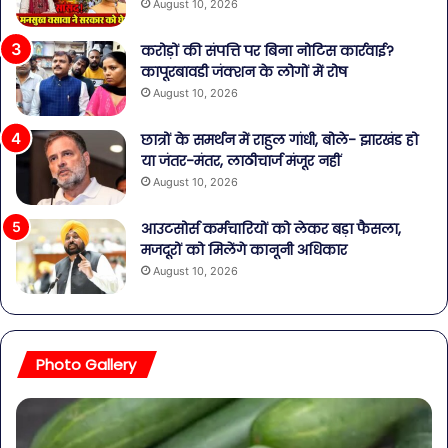
August 10, 2026
करोड़ों की संपत्ति पर बिना नोटिस कार्रवाई?
कापूरबावडी जंक्शन के लोगों में रोष
August 10, 2026
छात्रों के समर्थन में राहुल गांधी, बोले- झारखंड हो
या जंतर-मंतर, लाठीचार्ज मंजूर नहीं
August 10, 2026
आउटसोर्स कर्मचारियों को लेकर बड़ा फैसला,
मजदूरों को मिलेंगे कानूनी अधिकार
August 10, 2026
Photo Gallery
पेट
सा
की
बोत