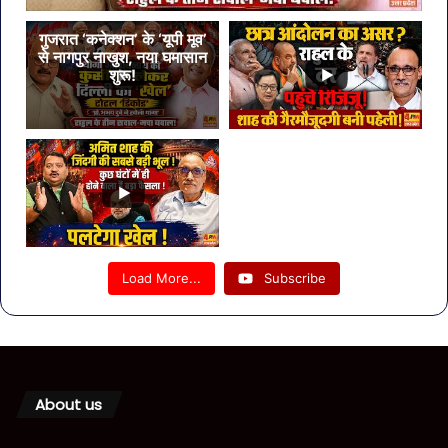
गुजरात ‘कनेक्शन’ के ‘यूपी मूव’
से नागपुर नाखुश, नया घमासान
शुरू!
Load More...
Subscribe
About us