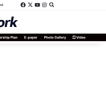
Facebook
X
YouTube
Instagram
Search for
od
rship Plan
E-paper
Photo Gallery
Video