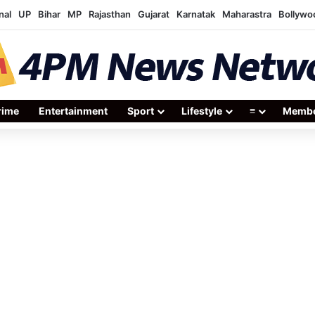
nal
UP
Bihar
MP
Rajasthan
Gujarat
Karnatak
Maharastra
Bollywo
rime
Entertainment
Sport
Lifestyle
≡
Membe