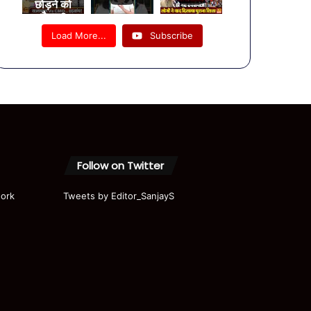
छोड़ने को
तैयार?
राज्यपाल ने
Load More...
Subscribe
कसा
शिकंजा, तो
दिल्ली
दरबार भागे
बाबा!
Follow on Twitter
ork
Tweets by Editor_SanjayS