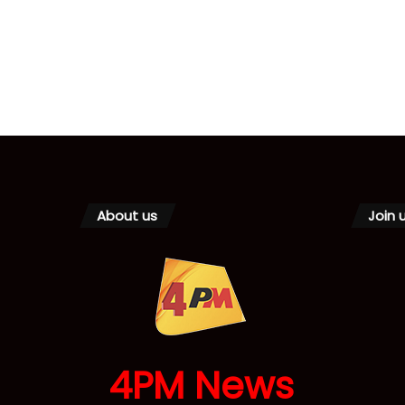
About us
Join 
4PM News