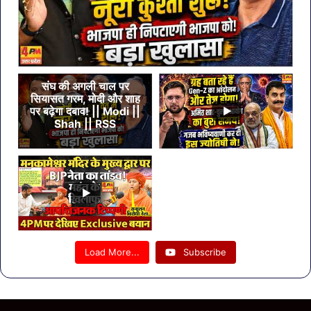
संघ की अगली चाल पर
सियासत गरम, मोदी और शाह
पर बढ़ेगा दबाव! || Modi ||
Shah || RSS
Load More...
Subscribe