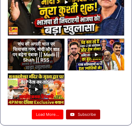
संघ की अगली चाल पर
सियासत गरम, मोदी और शाह
पर बढ़ेगा दबाव! || Modi ||
Shah || RSS
Load More...
Subscribe