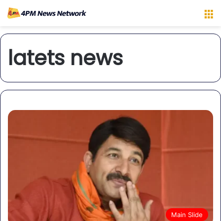
M
latets news
Main Slide