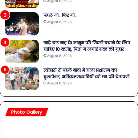
August 8, 2026
पहले नो.. फिर गो..
August 8, 2026
साढ़े चार माह के मासूम की जिंदगी बचाने के लिए
चाहिए 10 करोड़, पिता ने लगाई मदद की गुहार
August 8, 2026
त्योहारों से पहले बांदा में चला प्रशासन का
बुलडोजर, अतिक्रमणकारियों को FIR की चेतावनी
August 8, 2026
Photo Gallery
सावधान!
बॉल
बोतलबंद
की