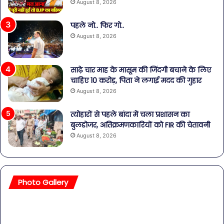
August 8, 2026
पहले नो.. फिर गो..
August 8, 2026
साढ़े चार माह के मासूम की जिंदगी बचाने के लिए
चाहिए 10 करोड़, पिता ने लगाई मदद की गुहार
August 8, 2026
त्योहारों से पहले बांदा में चला प्रशासन का
बुलडोजर, अतिक्रमणकारियों को FIR की चेतावनी
August 8, 2026
Photo Gallery
सावधान!
बॉल
बोतलबंद
की