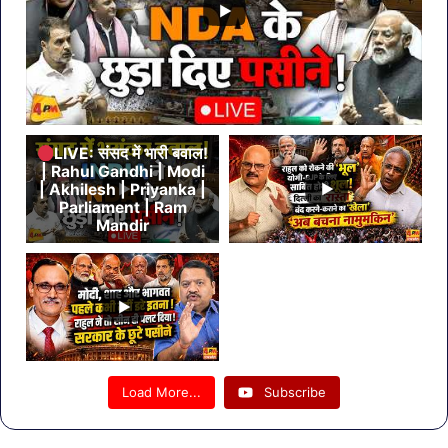
LIVE: संसद में भारी बवाल!
| Rahul Gandhi | Modi
| Akhilesh | Priyanka |
Parliament | Ram
Mandir
Load More...
Subscribe