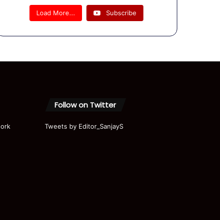
राहुल गांधी
Load More...
Subscribe
-प्रियंका ने
बारिश के
लिए मजे
#shorts
#shortvi
deo
Follow on Twitter
ork
Tweets by Editor_SanjayS