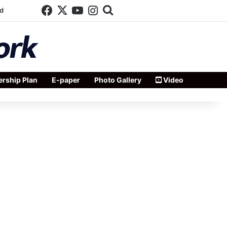
Facebook
X
YouTube
Instagram
Search for
d
rship Plan
E-paper
Photo Gallery
Video