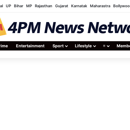
al
UP
Bihar
MP
Rajasthan
Gujarat
Karnatak
Maharastra
Bollywoo
rime
Entertainment
Sport
Lifestyle
≡
Membe