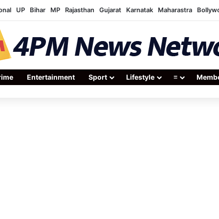
onal
UP
Bihar
MP
Rajasthan
Gujarat
Karnatak
Maharastra
Bollyw
rime
Entertainment
Sport
Lifestyle
≡
Membe