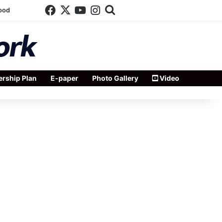
Facebook
X
YouTube
Instagram
Search for
ood
rship Plan
E-paper
Photo Gallery
Video