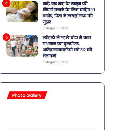
साढ़े चार माह के मासूम की
जिंदगी बचाने के लिए चाहिए 10
करोड़, पिता ने लगाई मदद की
गुहार
August 8, 2026
त्योहारों से पहले बांदा में चला
प्रशासन का बुलडोजर,
अतिक्रमणकारियों को FIR की
चेतावनी
August 8, 2026
Photo Gallery
सावधान!
बॉलीवुड
बोतलबंद
की
पानी
तलाकशुदा
में
हसीनाएं,