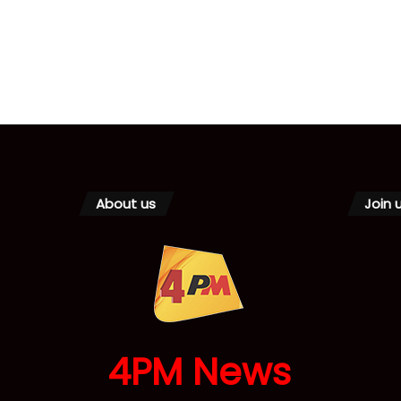
About us
Join 
4PM News