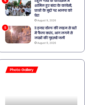
राहुल गांधी के कार्यक्रम में
शामिल हुए बांदा के कांग्रेसी,
छात्रों के मुद्दों पर भाजपा को
घेरा
August 9, 2026
11 हजार वोल्ट की लाइन से घरों
में फैला करंट, आग लगने से
लाखों की गृहस्थी जली
August 9, 2026
Photo Gallery
सावधान!
बॉलीवुड
बोतलबंद
की
पानी
तलाकशुदा
में
हसीनाएं,
मिला
इतने
खतरनाक
साल