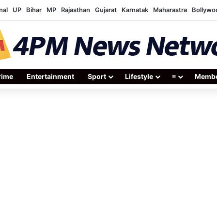
nal
UP
Bihar
MP
Rajasthan
Gujarat
Karnatak
Maharastra
Bollywo
rime
Entertainment
Sport
Lifestyle
≡
Membe