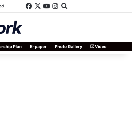
Facebook
X
YouTube
Instagram
Search for
od
rship Plan
E-paper
Photo Gallery
Video