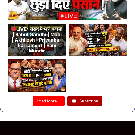
LIVE: संसद में भारी बवाल!
| Rahul Gandhi | Modi
| Akhilesh | Priyanka |
Parliament | Ram
Mandir
Load More...
Subscribe