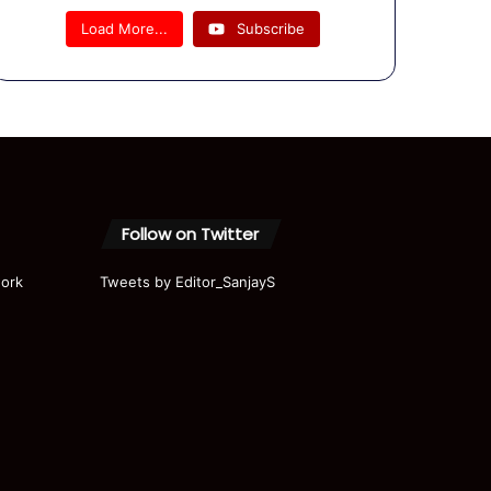
राहुल गांधी
Load More...
Subscribe
-प्रियंका ने
बारिश के
लिए मजे
#shorts
#shortvi
deo
Follow on Twitter
ork
Tweets by Editor_SanjayS