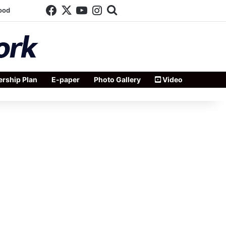
Facebook
X
YouTube
Instagram
Search for
ood
rship Plan
E-paper
Photo Gallery
Video