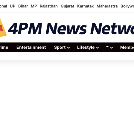
onal
UP
Bihar
MP
Rajasthan
Gujarat
Karnatak
Maharastra
Bollyw
rime
Entertainment
Sport
Lifestyle
≡
Membe