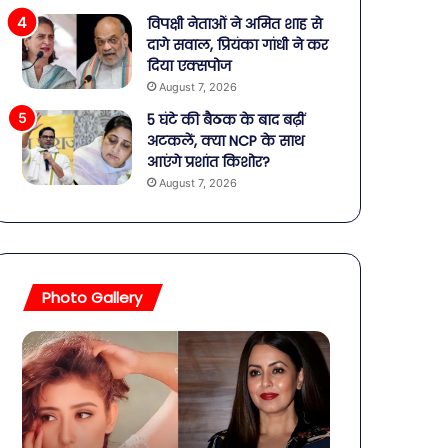
विपक्षी नेताओं ने अमित शाह से
दागे सवाल, प्रियंका गांधी ने कर
दिया एक्सपोज
August 7, 2026
5 घंटे की बैठक के बाद बढ़ीं
अटकलें, क्या NCP के साथ
आएंगे प्रशांत किशोर?
August 7, 2026
Photo Gallery
बॉलीवुड
शिव-
की
पार्वती
तलाकशुदा
की
हसीनाएं,
शादी
इतने
का
साल
जश्न: