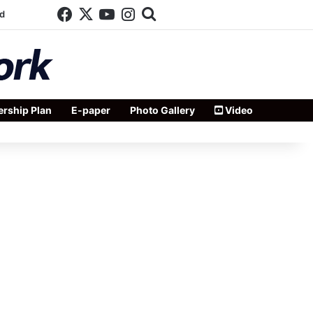
Facebook
X
YouTube
Instagram
Search for
d
rship Plan
E-paper
Photo Gallery
Video