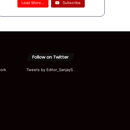
नहीं है -
Load More...
Subscribe
आज अमित
शाह-कल
मोदी की
बारी!
Follow on Twitter
ork
Tweets by Editor_SanjayS