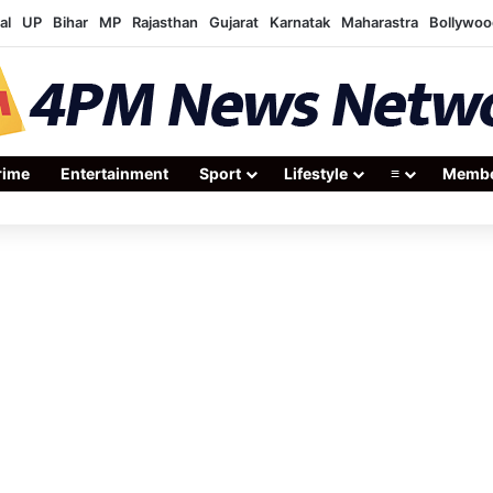
al
UP
Bihar
MP
Rajasthan
Gujarat
Karnatak
Maharastra
Bollywoo
rime
Entertainment
Sport
Lifestyle
≡
Membe