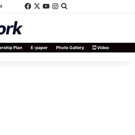
Facebook
X
YouTube
Instagram
Search for
d
rship Plan
E-paper
Photo Gallery
Video