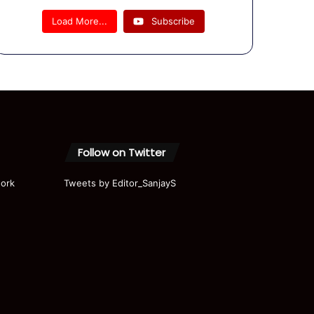
भींगकर
राहुल गांधी
Load More...
Subscribe
-प्रियंका ने
बारिश के
लिए मजे
#shorts
#shortvi
deo
Follow on Twitter
ork
Tweets by Editor_SanjayS