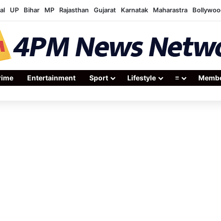
al
UP
Bihar
MP
Rajasthan
Gujarat
Karnatak
Maharastra
Bollywoo
rime
Entertainment
Sport
Lifestyle
≡
Membe