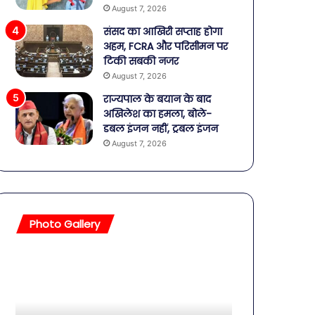
August 7, 2026
संसद का आखिरी सप्ताह होगा
अहम, FCRA और परिसीमन पर
टिकी सबकी नजर
August 7, 2026
राज्यपाल के बयान के बाद
अखिलेश का हमला, बोले-
डबल इंजन नहीं, ट्रबल इंजन
August 7, 2026
Photo Gallery
सावधान!
बॉलीवुड
बोतलबंद
की
पानी
तलाकशुदा
में
हसीनाएं,
मिला
इतने