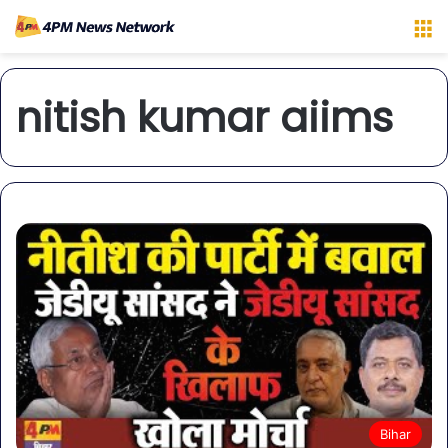
M
nitish kumar aiims
Bihar