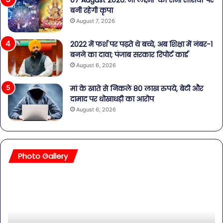
07 August 2026: मां लक्ष्मी की सभी राशियों पर
बनी रहेगी कृपा
August 7, 2026
2022 में फर्श पर पढ़ते थे बच्चे, अब शिक्षा में नंबर-1
बनने का दावा; पंजाब सरकार रिपोर्ट कार्ड
August 6, 2026
मां के खाते से निकले 80 लाख रुपये, बेटी और
दामाद पर धोखाधड़ी का आरोप
August 6, 2026
Photo Gallery
सावधान!
बॉल
बोतलबंद
की
पानी
तल
में
हसी
मिला
इतन