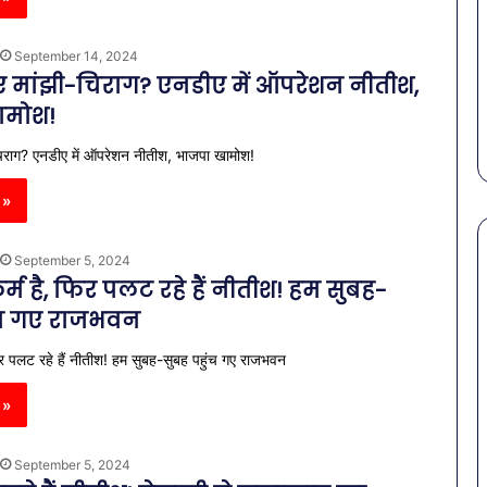
बचना
है?
राहत की पहल: SAS
March 30, 2026
September 14, 2024
गर्मियों
स कमीशन की पहली
पेट की समस्याओं से बचना है?
 मांझी-चिराग? एनडीए में ऑपरेशन नीतीश,
में
ल–मान का बड़ा
गर्मियों में डाइट में शामिल करें ये 7
डाइट
ामोश!
सब्जियां
में
शामिल
चिराग? एनडीए में ऑपरेशन नीतीश, भाजपा खामोश!
करें
ये
 »
7
सब्जियां
September 5, 2024
म है, फिर पलट रहे हैं नीतीश! हम सुबह-
ंच गए राजभवन
िर पलट रहे हैं नीतीश! हम सुबह-सुबह पहुंच गए राजभवन
 »
September 5, 2024