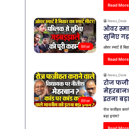
Read More
News_Desk
ओवर स्मार
सुनिए गड
Bihar
ओवर स्मार्ट है बिह
Read More
News_Desk
रोज फजी
मेहरबान?
इतना बड़
Bihar
व्यापारियों
रोज फजीहत कराने
को
बड़ा इनाम?
राहत
की
Read More