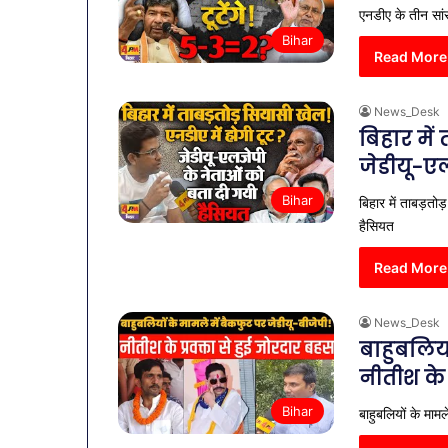
एनडीए के तीन सां
Bihar
Read More
News_Desk
बिहार में
जेडीयू-ए
Bihar
बिहार में ताबड़तो
हैसियत
Read More
News_Desk
बाहुबलियो
नीतीश के 
Bihar
बाहुबलियों के माम