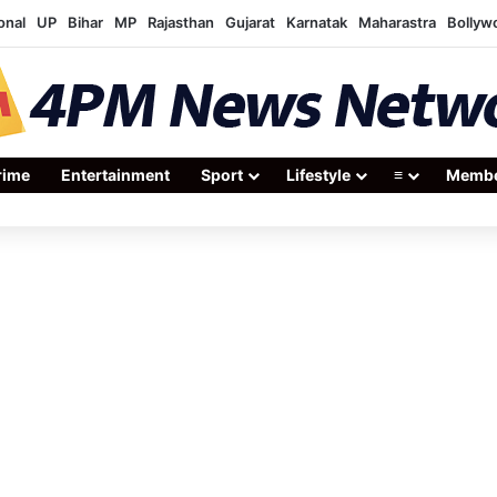
onal
UP
Bihar
MP
Rajasthan
Gujarat
Karnatak
Maharastra
Bollyw
rime
Entertainment
Sport
Lifestyle
≡
Membe