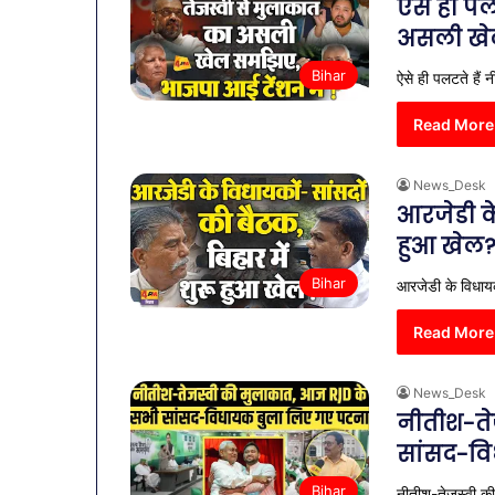
ऐसे ही पल
असली खेल
Bihar
ऐसे ही पलटते हैं
Read More
News_Desk
आरजेडी के
हुआ खेल
Bihar
आरजेडी के विधायको
Read More
News_Desk
नीतीश-ते
सांसद-व
Bihar
नीतीश-तेजस्वी क