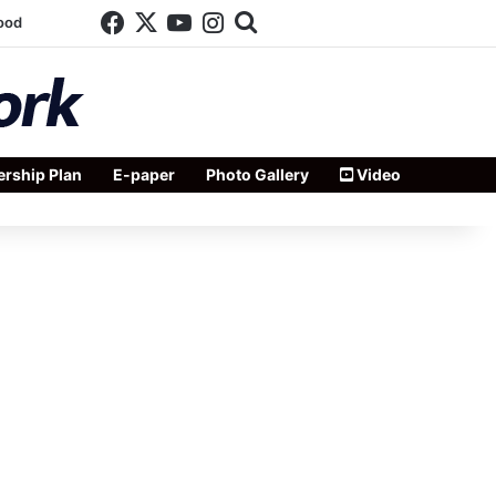
Facebook
X
YouTube
Instagram
Search for
ood
rship Plan
E-paper
Photo Gallery
Video