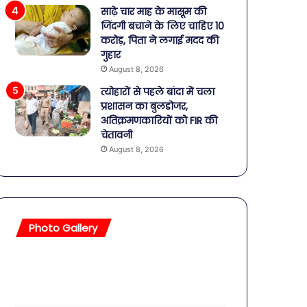
साढ़े चार माह के मासूम की
जिंदगी बचाने के लिए चाहिए 10
करोड़, पिता ने लगाई मदद की
गुहार
August 8, 2026
त्योहारों से पहले बांदा में चला
प्रशासन का बुलडोजर,
अतिक्रमणकारियों को FIR की
चेतावनी
August 8, 2026
Photo Gallery
सावधान!
बॉलीवुड
बोतलबंद
की
पानी
तलाकशुदा
में
हसीनाएं,