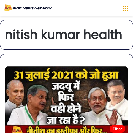
M
nitish kumar health
Bihar