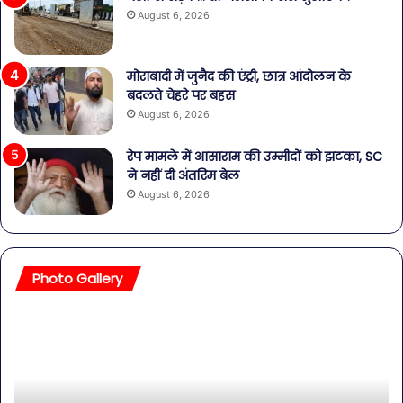
August 6, 2026
मोराबादी में जुनैद की एंट्री, छात्र आंदोलन के
बदलते चेहरे पर बहस
August 6, 2026
रेप मामले में आसाराम की उम्मीदों को झटका, SC
ने नहीं दी अंतरिम बेल
August 6, 2026
Photo Gallery
ावधान!
बॉलीवुड
ोतलबंद
की
ानी
तलाकशु
ं
हसीनाएं
िला
इतने