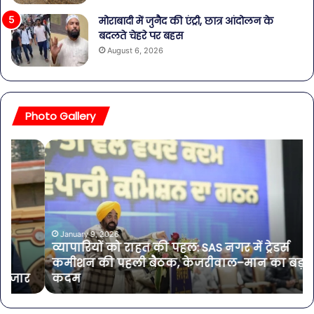
मोराबादी में जुनैद की एंट्री, छात्र आंदोलन के
बदलते चेहरे पर बहस
August 6, 2026
Photo Gallery
व्यापारियों
पेट
को
की
राहत
समस
की
से
पहल:
बच
SAS
है?
नगर
गर्मि
January 9, 2026
व्यापारियों को राहत की पहल: SAS नगर में ट्रेडर्स
में
में
कमीशन की पहली बैठक, केजरीवाल–मान का बड़ा
ट्रेडर्स
डा
कदम
कमीशन
में
की
शा
पहली
करें