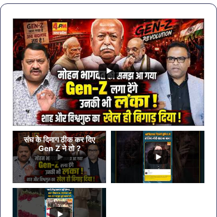
बैठक,
ये
केजरीवाल–
7
मान
सब्ज
का
बड़ा
कदम
संघ के दिमाग ठीक कर दिए
Gen Z ने तो ?