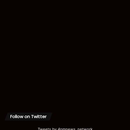
Follow on Twitter
Tweets by 4pmnews_network