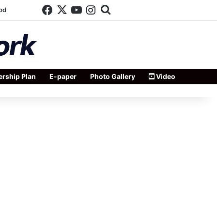
Facebook
X
YouTube
Instagram
Search for
od
rship Plan
E-paper
Photo Gallery
Video