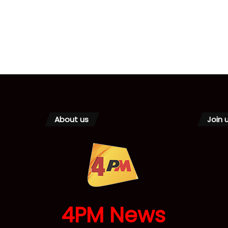
About us
Join 
4PM News