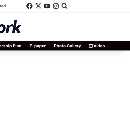
Facebook
X
YouTube
Instagram
Search for
ood
rship Plan
E-paper
Photo Gallery
Video