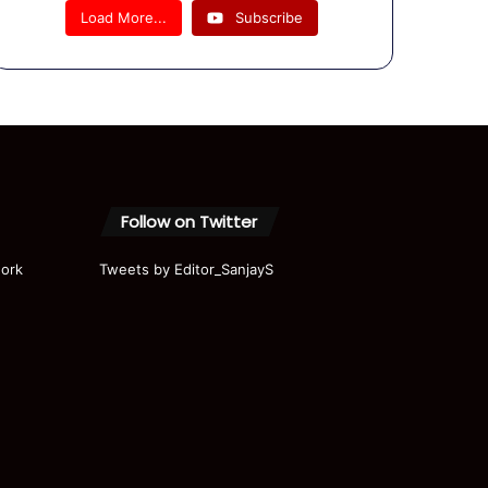
08
Load More...
Subscribe
August
Bulletin |
UP News
| यूपी की
दिनभर की
खबरें
Follow on Twitter
ork
Tweets by Editor_SanjayS