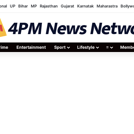
onal
UP
Bihar
MP
Rajasthan
Gujarat
Karnatak
Maharastra
Bollyw
rime
Entertainment
Sport
Lifestyle
≡
Membe