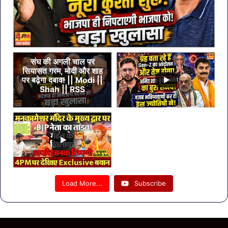
संघ की अगली चाल पर
सियासत गरम, मोदी और शाह
पर बढ़ेगा दबाव! || Modi ||
Shah || RSS
Load More...
Subscribe