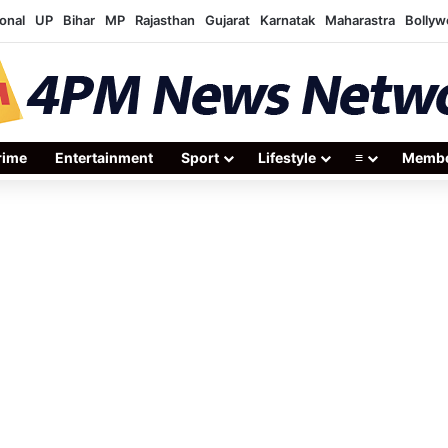
onal
UP
Bihar
MP
Rajasthan
Gujarat
Karnatak
Maharastra
Bolly
rime
Entertainment
Sport
Lifestyle
≡
Membe