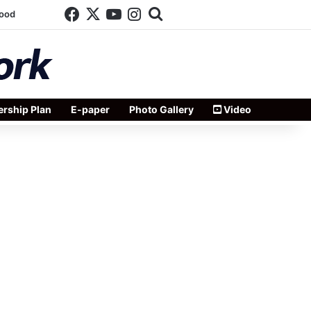
Facebook
X
YouTube
Instagram
Search for
wood
rship Plan
E-paper
Photo Gallery
Video