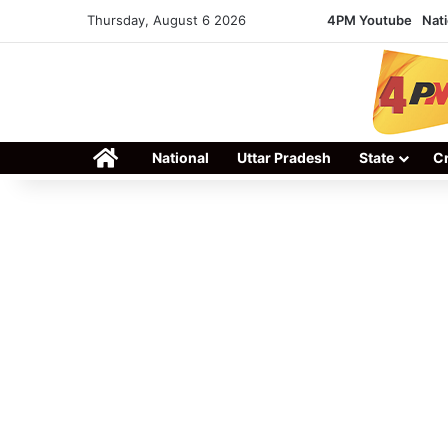
Thursday, August 6 2026
4PM Youtube
Nati
Home
National
Uttar Pradesh
State
C