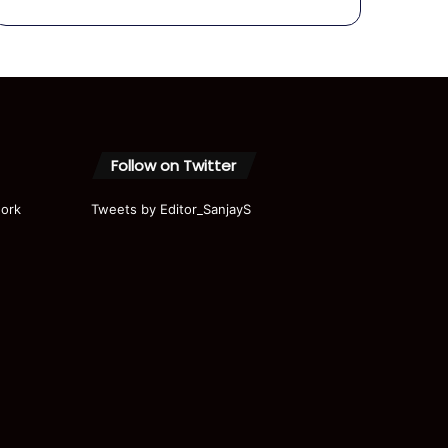
सांसदी पर
लटकी
तलवार !
#shorts
#shortvi
deo
Follow on Twitter
ork
Tweets by Editor_SanjayS