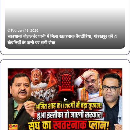
में
हसी
मिला
इतन
खतरनाक
सा
बैक्टीरिया,
की
गोरखपुर
एक्ट
February 18, 2026
सावधान! बोतलबंद पानी में मिला खतरनाक बैक्टीरिया, गोरखपुर की 4
की
भी
कंपनियों के पानी पर लगी रोक
4
शा
कंपनियों
के
पानी
पर
लगी
रोक