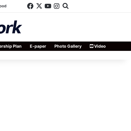
Facebook
X
YouTube
Instagram
Search for
wood
rship Plan
E-paper
Photo Gallery
Video