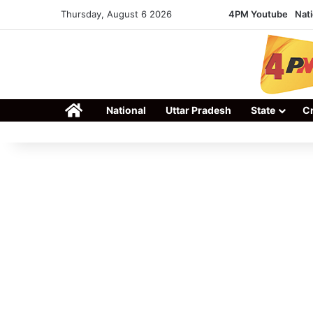
Thursday, August 6 2026
4PM Youtube
Nati
Home
National
Uttar Pradesh
State
C