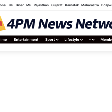
onal
UP
Bihar
MP
Rajasthan
Gujarat
Karnatak
Maharastra
Bolly
rime
Entertainment
Sport
Lifestyle
≡
Membe