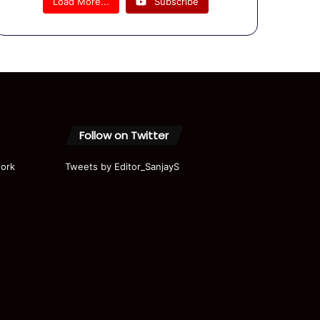
Load More...
Subscribe
पोलिटिकल
सर्वाइवल में
उलझे,RSS
देश के
इकट्ठा होने
से दुखी
Follow on Twitter
ork
Tweets by Editor_SanjayS