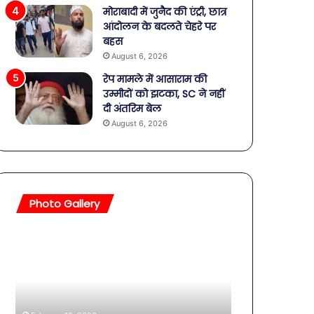
मोराबादी में जुनैद की एंट्री, छात्र
आंदोलन के बदलते चेहरे पर
बहस
August 6, 2026
रेप मामले में आसाराम की
उम्मीदों को झटका, SC ने नहीं
दी अंतरिम बेल
August 6, 2026
Photo Gallery
सावधान!
बॉलीवुड
बोतलबंद
की
पानी
तलाकशुदा
में
हसीनाएं,
मिला
इतने
खतरनाक
साल