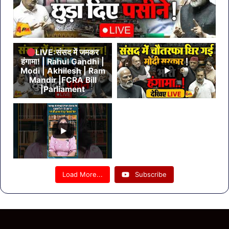
LIVE:संसद में जमकर
हंगामा! | Rahul Gandhi |
Modi | Akhilesh | Ram
Mandir |FCRA Bill
|Parliament
Load More...
Subscribe