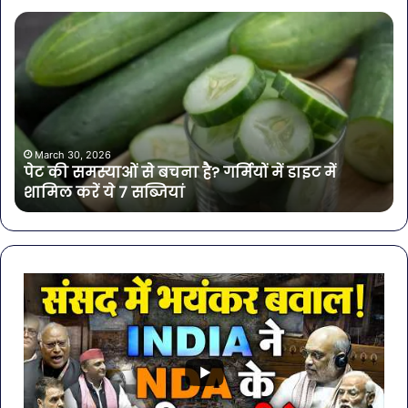
पेट
सा
की
बोत
समस्याओं
पान
से
में
बचना
मिल
है?
खत
गर्मियों
बैक्
में
गोर
March 30, 2026
पेट की समस्याओं से बचना है? गर्मियों में डाइट में
डाइट
की
शामिल करें ये 7 सब्जियां
में
4
शामिल
कंप
करें
के
ये
पान
7
पर
सब्जियां
लग
रो