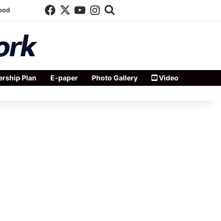
Facebook
X
YouTube
Instagram
Search for
ood
rship Plan
E-paper
Photo Gallery
Video