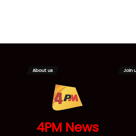
About us
Join 
4PM News