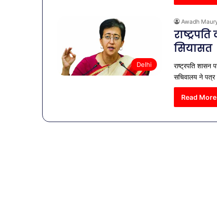
Awadh Maur
राष्ट्रपत
सियासत
Delhi
राष्ट्रपति शासन 
सचिवालय ने पत्र
Read More
व्यापारियों
को
राहत
की