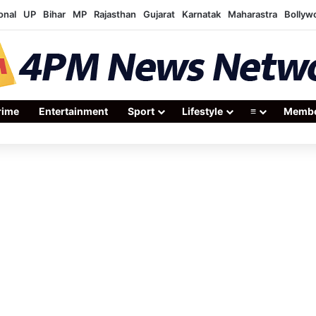
onal
UP
Bihar
MP
Rajasthan
Gujarat
Karnatak
Maharastra
Bollyw
rime
Entertainment
Sport
Lifestyle
≡
Membe