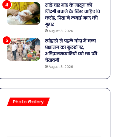
साढ़े चार माह के मासूम की
जिंदगी बचाने के लिए चाहिए 10
करोड़, पिता ने लगाई मदद की
गुहार
August 8, 2026
त्योहारों से पहले बांदा में चला
प्रशासन का बुलडोजर,
अतिक्रमणकारियों को FIR की
चेतावनी
August 8, 2026
Photo Gallery
सावधान!
बॉलीवुड
बोतलबंद
की
पानी
तलाकशुदा
में
हसीनाएं,