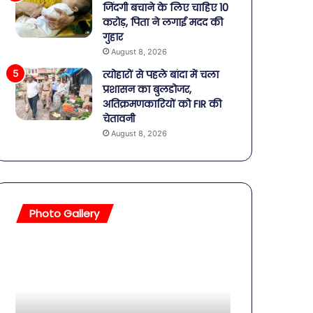
जिंदगी बचाने के लिए चाहिए 10
करोड़, पिता ने लगाई मदद की
गुहार
August 8, 2026
त्योहारों से पहले बांदा में चला
प्रशासन का बुलडोजर,
अतिक्रमणकारियों को FIR की
चेतावनी
August 8, 2026
Photo Gallery
सावधान!
बॉलीवुड
बोतलबंद
की
पानी
तलाकशुदा
में
हसीनाएं,
मिला
इतने