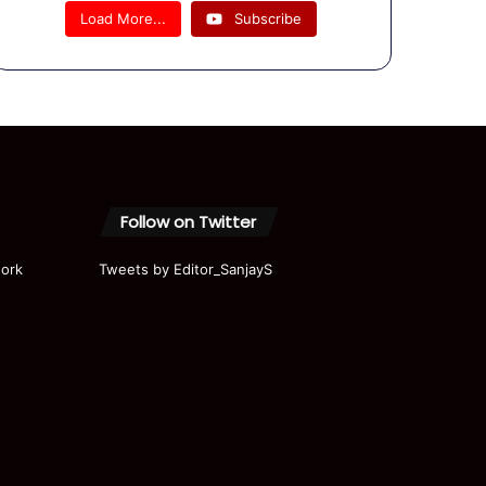
08
Load More...
Subscribe
August
Bulletin |
UP News
| यूपी की
दिनभर की
खबरें
Follow on Twitter
ork
Tweets by Editor_SanjayS