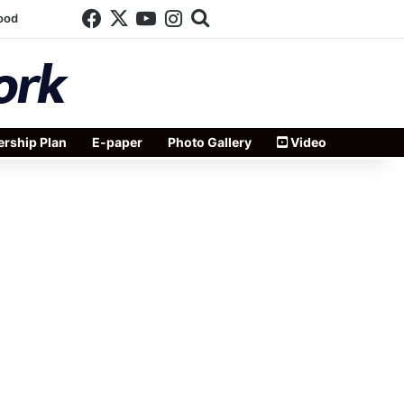
Facebook
X
YouTube
Instagram
Search for
ood
rship Plan
E-paper
Photo Gallery
Video