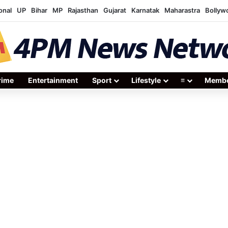
onal
UP
Bihar
MP
Rajasthan
Gujarat
Karnatak
Maharastra
Bollyw
rime
Entertainment
Sport
Lifestyle
≡
Membe