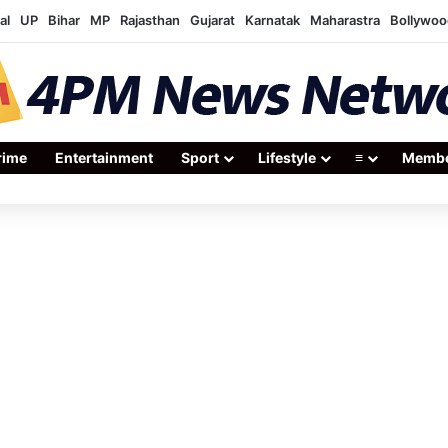
al
UP
Bihar
MP
Rajasthan
Gujarat
Karnatak
Maharastra
Bollywoo
rime
Entertainment
Sport
Lifestyle
≡
Membe