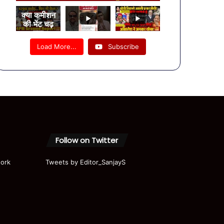
क्या कमीशन
की भेंट चढ़
गया
लखनऊ–
Load More...
Subscribe
कानपुर
एक्सप्रेसवे?
4PM की
ग्राउंड
रिपोर्ट में बड़े
सवाल
Follow on Twitter
ork
Tweets by Editor_SanjayS