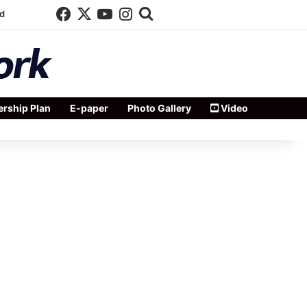
Facebook
X
YouTube
Instagram
Search for
d
rship Plan
E-paper
Photo Gallery
Video