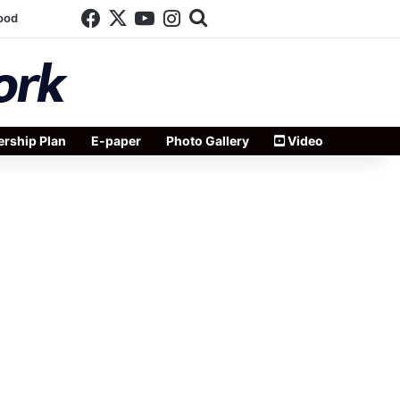
Facebook
X
YouTube
Instagram
Search for
ood
rship Plan
E-paper
Photo Gallery
Video