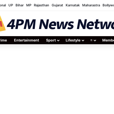
onal
UP
Bihar
MP
Rajasthan
Gujarat
Karnatak
Maharastra
Bollyw
rime
Entertainment
Sport
Lifestyle
≡
Membe