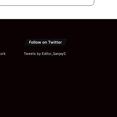
Modi |
Akhilesh
|
Priyanka
|
Parliame
nt | Ram
Mandir
Follow on Twitter
ork
Tweets by Editor_SanjayS