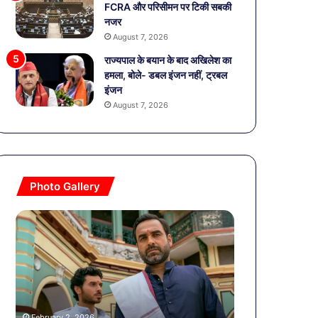
FCRA और परिसीमन पर टिकी सबकी
नजर
August 7, 2026
राज्यपाल के बयान के बाद अखिलेश का
हमला, बोले- डबल इंजन नहीं, ट्रबल
इंजन
August 7, 2026
Photo Gallery
मिर्जापुर
व्यापारियों
फिल्म
को
तैयार,
राहत
अब
की
सिर्फ
पहल:
रिलीज
SAS
January 9, 2026
डेट
नगर
की
व्यापारियों को र
February 2, 2026