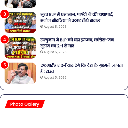
सूरत BJP में घमासान, पार्षदों ने की हाथापाई,
मनोज सोरठिया ने उठाए तीखे सवाल
August 5, 2026
उपचुनाव में BJP को बड़ा झटका, कांग्रेस-जन
सुराज का 2-1 से वार
August 5, 2026
एफआईआर दर्ज कराएंगे कि देश के गृहमंत्री लापता
हैं : राउत
August 5, 2026
Photo Gallery
सावधान!
बॉल
बोतलबंद
की