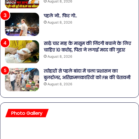
August 8, 2026
पहले नो.. फिर गो..
August 8, 2026
साढ़े चार माह के मासूम की जिंदगी बचाने के लिए
चाहिए 10 करोड़, पिता ने लगाई मदद की गुहार
August 8, 2026
त्योहारों से पहले बांदा में चला प्रशासन का
बुलडोजर, अतिक्रमणकारियों को FIR की चेतावनी
August 8, 2026
Photo Gallery
सावधान!
बॉल
बोतलबंद
की