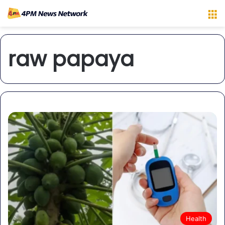
M
raw papaya
Health