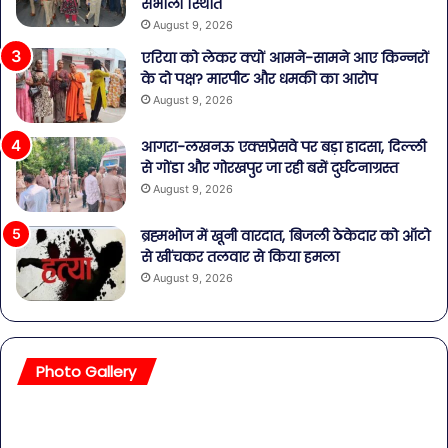
संभाली स्थिति
August 9, 2026
एरिया को लेकर क्यों आमने-सामने आए किन्नरों
के दो पक्ष? मारपीट और धमकी का आरोप
August 9, 2026
आगरा-लखनऊ एक्सप्रेसवे पर बड़ा हादसा, दिल्ली
से गोंडा और गोरखपुर जा रही बसें दुर्घटनाग्रस्त
August 9, 2026
ब्रह्मभोज में खूनी वारदात, बिजली ठेकेदार को ऑटो
से खींचकर तलवार से किया हमला
August 9, 2026
Photo Gallery
सावधान!
बॉल
बोतलबंद
की