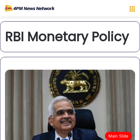
M
RBI Monetary Policy
Main Slide