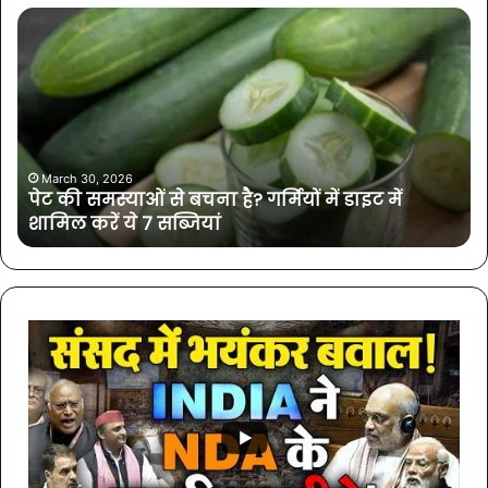
पेट
सा
की
बोत
समस्याओं
पान
से
में
बचना
मिल
है?
खत
गर्मियों
बैक्
में
गोर
March 30, 2026
पेट की समस्याओं से बचना है? गर्मियों में डाइट में
डाइट
की
शामिल करें ये 7 सब्जियां
में
4
शामिल
कंप
करें
के
ये
पान
7
पर
सब्जियां
लग
रो