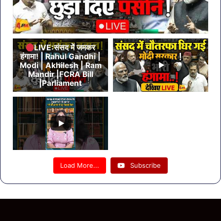
LIVE:संसद में जमकर
हंगामा! | Rahul Gandhi |
Modi | Akhilesh | Ram
Mandir |FCRA Bill
|Parliament
Load More...
Subscribe