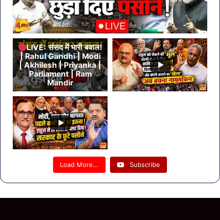
LIVE: संसद में भारी बवाल!
| Rahul Gandhi | Modi
| Akhilesh | Priyanka |
Parliament | Ram
Mandir
Load More...
Subscribe