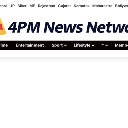
onal
UP
Bihar
MP
Rajasthan
Gujarat
Karnatak
Maharastra
Bollyw
rime
Entertainment
Sport
Lifestyle
≡
Membe