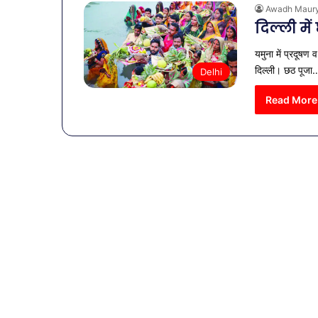
Awadh Maur
दिल्ली मे
यमुना में प्रदूषण
दिल्ली। छठ पूजा
Delhi
Read More
व्यापारियों
को
राहत
की
पहल: