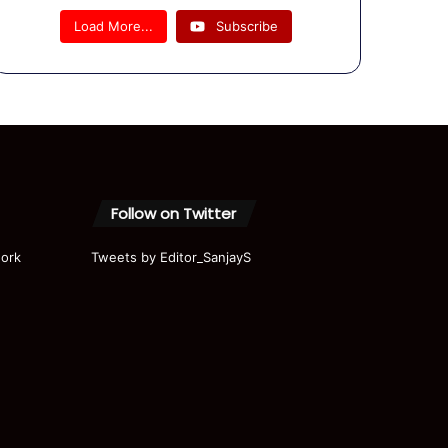
फेंकने
Load More...
Subscribe
कीतैयारी में
चंद्रशेखर
की
आर्मी!4PM
के कैमरे पर
खुलासा…
Follow on Twitter
ork
Tweets by Editor_SanjayS