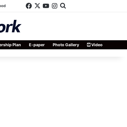
Facebook
X
YouTube
Instagram
Search for
ood
rship Plan
E-paper
Photo Gallery
Video