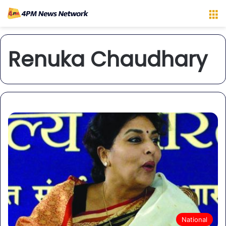
M
Renuka Chaudhary
National