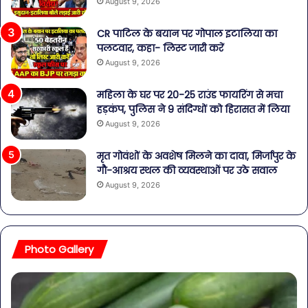
August 9, 2026
CR पाटिल के बयान पर गोपाल इटालिया का
पलटवार, कहा- लिस्ट जारी करें
August 9, 2026
महिला के घर पर 20-25 राउंड फायरिंग से मचा
हड़कंप, पुलिस ने 9 संदिग्धों को हिरासत में लिया
August 9, 2026
मृत गोवंशों के अवशेष मिलने का दावा, मिर्जापुर के
गौ-आश्रय स्थल की व्यवस्थाओं पर उठे सवाल
August 9, 2026
Photo Gallery
पेट
सा
की
बोत
समस्याओं
पान