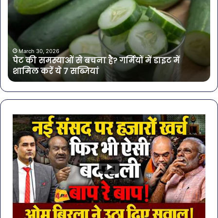
से
में
बचना
मिल
है?
खत
गर्मियों
बैक्
में
गोर
March 30, 2026
पेट की समस्याओं से बचना है? गर्मियों में डाइट में
डाइट
की
शामिल करें ये 7 सब्जियां
में
4
शामिल
कंप
करें
के
ये
पान
7
पर
सब्जियां
लग
रो