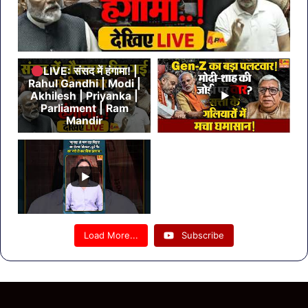
LIVE: संसद में हंगामा! |
Rahul Gandhi | Modi |
Akhilesh | Priyanka |
Parliament | Ram
Mandir
Load More...
Subscribe