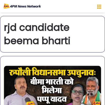
M
rjd candidate
beema bharti