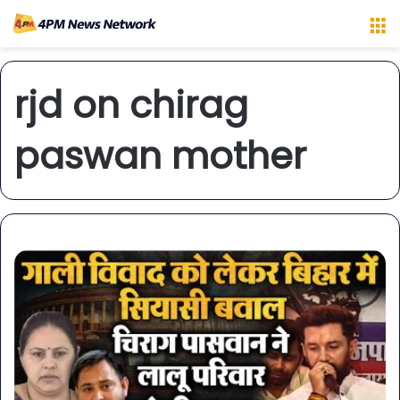
M
rjd on chirag
paswan mother