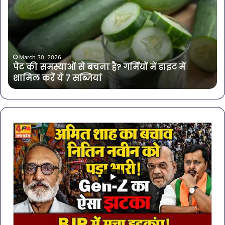
समस्याओं
पान
से
में
बचना
मिल
है?
खत
गर्मियों
बैक्
में
गोर
March 30, 2026
पेट की समस्याओं से बचना है? गर्मियों में डाइट में
डाइट
की
शामिल करें ये 7 सब्जियां
में
4
शामिल
कंप
करें
के
ये
पान
7
पर
सब्जियां
लग
रो