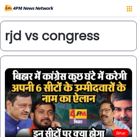
M
rjd vs congress
Bihar