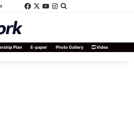
Facebook
X
YouTube
Instagram
Search for
d
rship Plan
E-paper
Photo Gallery
Video