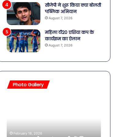
सीजेपी ने शुरू किया क्या बोलती
पब्लिक अभियान
August 7, 2026
महिला टी20 एशिया कप के
कार्यक्रम का ऐलान
August 7, 2026
Photo Gallery
सावधान!
बॉलीवुड
बोतलबंद
की
पानी
तलाकशुदा
में
हसीनाएं,
मिला
इतने
खतरनाक
साल
February 18, 2026
बैक्टीरिया,
की