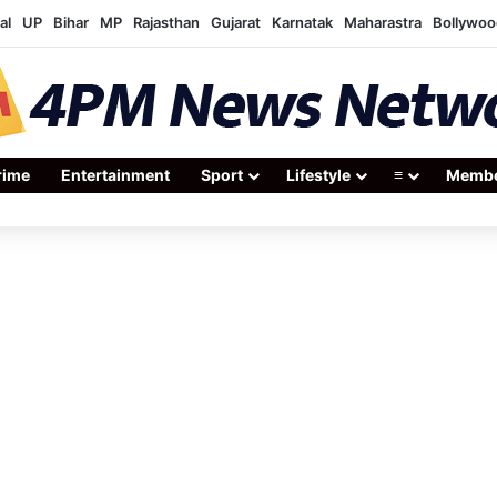
al
UP
Bihar
MP
Rajasthan
Gujarat
Karnatak
Maharastra
Bollywoo
rime
Entertainment
Sport
Lifestyle
≡
Membe