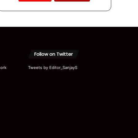
सरकार की
खोल दी
कलई!
वीडियो
वायरल, मचा
हड़कंप!
Follow on Twitter
ork
Tweets by Editor_SanjayS