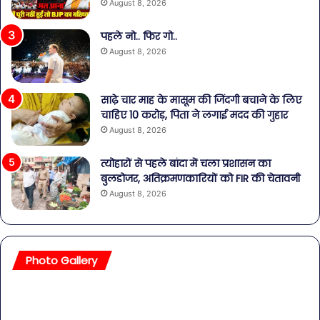
August 8, 2026
पहले नो.. फिर गो..
August 8, 2026
साढ़े चार माह के मासूम की जिंदगी बचाने के लिए
चाहिए 10 करोड़, पिता ने लगाई मदद की गुहार
August 8, 2026
त्योहारों से पहले बांदा में चला प्रशासन का
बुलडोजर, अतिक्रमणकारियों को FIR की चेतावनी
August 8, 2026
Photo Gallery
सावधान!
बॉल
बोतलबंद
की