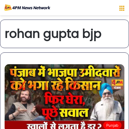
M
rohan gupta bjp
Punjab