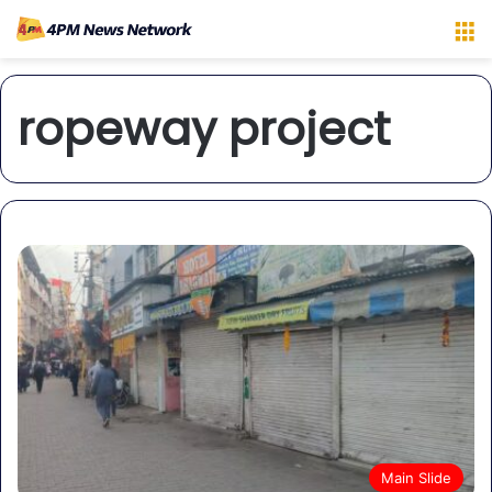
M
ropeway project
Main Slide