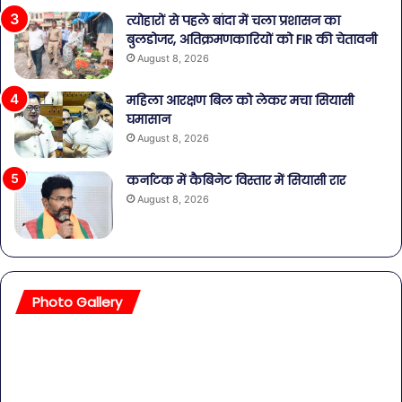
त्योहारों से पहले बांदा में चला प्रशासन का
बुलडोजर, अतिक्रमणकारियों को FIR की चेतावनी
August 8, 2026
महिला आरक्षण बिल को लेकर मचा सियासी
घमासान
August 8, 2026
कर्नाटक में कैबिनेट विस्तार में सियासी रार
August 8, 2026
Photo Gallery
सावधान!
बॉल
बोतलबंद
की
पानी
तल
में
हसी