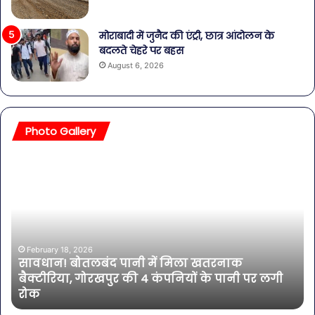
मोराबादी में जुनैद की एंट्री, छात्र आंदोलन के
बदलते चेहरे पर बहस
August 6, 2026
Photo Gallery
सावधान!
बॉल
बोतलबंद
की
पानी
तल
में
हसी
मिला
इतन
खतरनाक
सा
बैक्टीरिया,
की
February 18, 2026
सावधान! बोतलबंद पानी में मिला खतरनाक
गोरखपुर
एक्ट
बैक्टीरिया, गोरखपुर की 4 कंपनियों के पानी पर लगी
की
भी
रोक
4
शा
कंपनियों