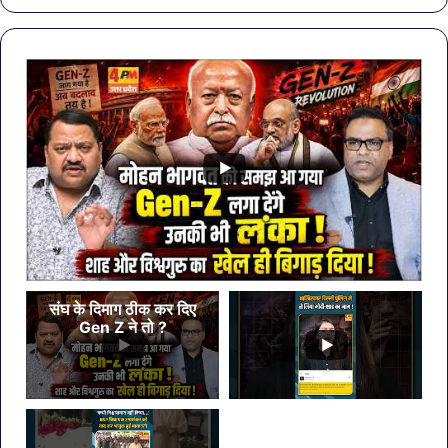
के
पानी
पर
लगी
रोक
संघ के दिमाग ठीक कर दिए
Gen Z ने तो ?